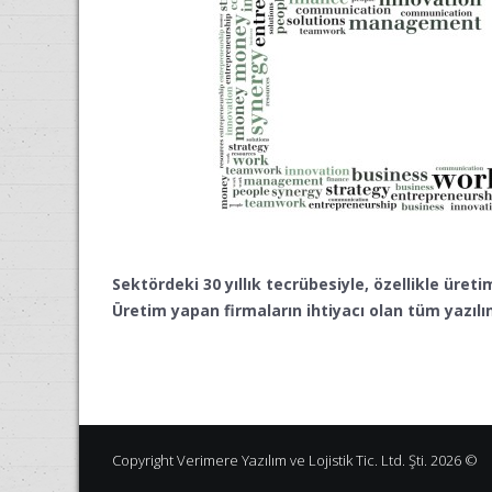
Sektördeki 30 yıllık tecrübesiyle, özellikle üret
Üretim yapan firmaların ihtiyacı olan tüm yazılı
Copyright Verimere Yazılım ve Lojistik Tic. Ltd. Şti. 2026 ©